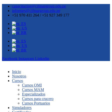
capacitacion@cifmargroup.edu.pe
informes@cifmargroup.edu.pe
+51 970 411 264 / +51 927 349 177
Facebook
Instagram
Linkedin
Inicio
Nosotros
Cursos
Cursos OMI
Cursos MAM
Especializados
Cursos para crucero
Cursos Portuarios
Simuladores