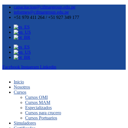
capacitacion@cifmargroup.edu.pe
informes@cifmargroup.edu.pe
+51 970 411 264 / +51 927 349 177
Facebook
Instagram
Linkedin
Inicio
Nosotros
Cursos
Cursos OMI
Cursos MAM
Especializados
Cursos para crucero
Cursos Portuarios
Simuladores