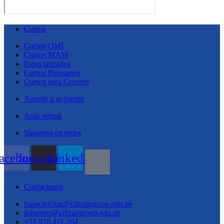
Cursos
Cursos OMI
Cursos MAM
Especializados
Cursos Portuarios
Cursos para Crucero
Accede a tu cuenta
Aula virtual
Síguenos en redes
acebook
Instagram
Linkedin
Contáctanos
capacitacion@cifmargroup.edu.pe
informes@cifmargroup.edu.pe
+51 970 411 264