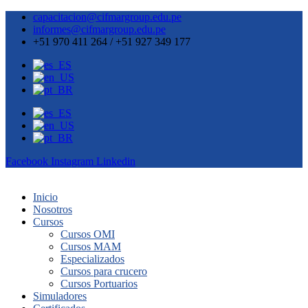
capacitacion@cifmargroup.edu.pe
informes@cifmargroup.edu.pe
+51 970 411 264 / +51 927 349 177
Facebook
Instagram
Linkedin
Inicio
Nosotros
Cursos
Cursos OMI
Cursos MAM
Especializados
Cursos para crucero
Cursos Portuarios
Simuladores