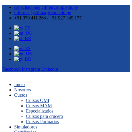
capacitacion@cifmargroup.edu.pe
informes@cifmargroup.edu.pe
+51 970 411 264 / +51 927 349 177
Facebook
Instagram
Linkedin
Inicio
Nosotros
Cursos
Cursos OMI
Cursos MAM
Especializados
Cursos para crucero
Cursos Portuarios
Simuladores