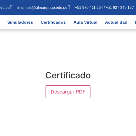
edu.pe
informes@cifmargroup.edu.pe
+51 970 411 264 / +51 927 349 177
Simuladores
Certificados
Aula Virtual
Actualidad
Certificado
Descargar PDF