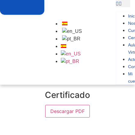
Inic
Nos
Cur
Cer
Aul
Vir
Act
Con
Mi
cue
Certificado
Descargar PDF