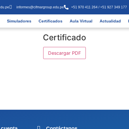
edu.pe
informes@cifmargroup.edu.pe
+51 970 411 264 / +51 927 349 177
Simuladores
Certificados
Aula Virtual
Actualidad
Certificado
Descargar PDF
 cuenta
Contáctanos