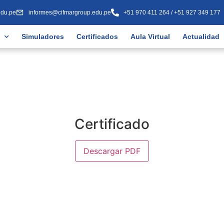
edu.pe
informes@cifmargroup.edu.pe
+51 970 411 264 / +51 927 349 177
Simuladores
Certificados
Aula Virtual
Actualidad
Certificado
Descargar PDF