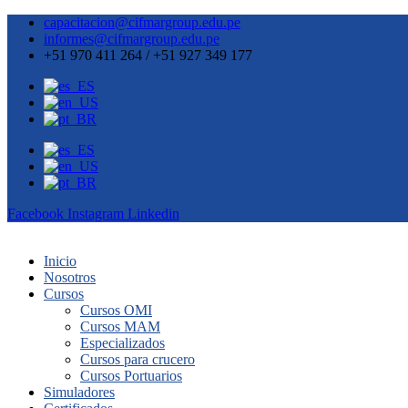
capacitacion@cifmargroup.edu.pe
informes@cifmargroup.edu.pe
+51 970 411 264 / +51 927 349 177
Facebook
Instagram
Linkedin
Inicio
Nosotros
Cursos
Cursos OMI
Cursos MAM
Especializados
Cursos para crucero
Cursos Portuarios
Simuladores