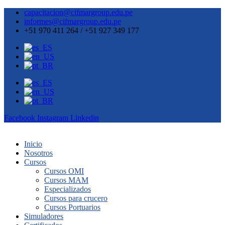
capacitacion@cifmargroup.edu.pe
informes@cifmargroup.edu.pe
+51 970 411 264 / +51 927 349 177
Facebook
Instagram
Linkedin
Inicio
Nosotros
Cursos
Cursos OMI
Cursos MAM
Especializados
Cursos para crucero
Cursos Portuarios
Simuladores