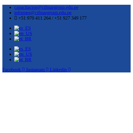
capacitacion@cifmargroup.edu.pe
informes@cifmargroup.edu.pe
+51 970 411 264 / +51 927 349 177
Facebook
Instagram
Linkedin