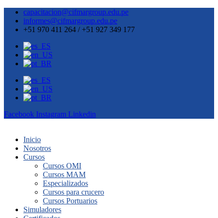
capacitacion@cifmargroup.edu.pe
informes@cifmargroup.edu.pe
+51 970 411 264 / +51 927 349 177
Facebook
Instagram
Linkedin
Inicio
Nosotros
Cursos
Cursos OMI
Cursos MAM
Especializados
Cursos para crucero
Cursos Portuarios
Simuladores