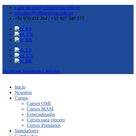
capacitacion@cifmargroup.edu.pe
informes@cifmargroup.edu.pe
+51 970 411 264 / +51 927 349 177
Facebook
Instagram
Linkedin
Inicio
Nosotros
Cursos
Cursos OMI
Cursos MAM
Especializados
Cursos para crucero
Cursos Portuarios
Simuladores