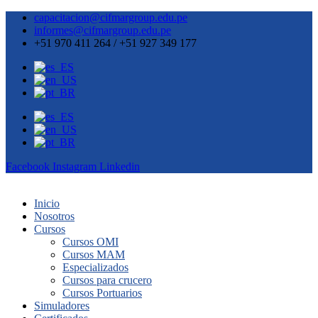
capacitacion@cifmargroup.edu.pe
informes@cifmargroup.edu.pe
+51 970 411 264 / +51 927 349 177
Facebook
Instagram
Linkedin
Inicio
Nosotros
Cursos
Cursos OMI
Cursos MAM
Especializados
Cursos para crucero
Cursos Portuarios
Simuladores