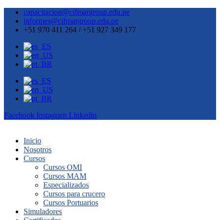
capacitacion@cifmargroup.edu.pe
informes@cifmargroup.edu.pe
+51 970 411 264 / +51 927 349 177
Facebook
Instagram
Linkedin
Inicio
Nosotros
Cursos
Cursos OMI
Cursos MAM
Especializados
Cursos para crucero
Cursos Portuarios
Simuladores