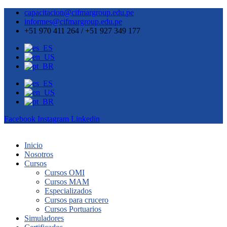
capacitacion@cifmargroup.edu.pe
informes@cifmargroup.edu.pe
+51 970 411 264 / +51 927 349 177
Facebook
Instagram
Linkedin
Inicio
Nosotros
Cursos
Cursos OMI
Cursos MAM
Especializados
Cursos para crucero
Cursos Portuarios
Simuladores