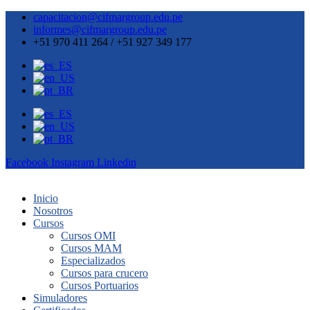
capacitacion@cifmargroup.edu.pe
informes@cifmargroup.edu.pe
+51 970 411 264 / +51 927 349 177
Facebook
Instagram
Linkedin
Inicio
Nosotros
Cursos
Cursos OMI
Cursos MAM
Especializados
Cursos para crucero
Cursos Portuarios
Simuladores