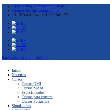
capacitacion@cifmargroup.edu.pe
informes@cifmargroup.edu.pe
+51 970 411 264 / +51 927 349 177
Facebook
Instagram
Linkedin
Inicio
Nosotros
Cursos
Cursos OMI
Cursos MAM
Especializados
Cursos para crucero
Cursos Portuarios
Simuladores