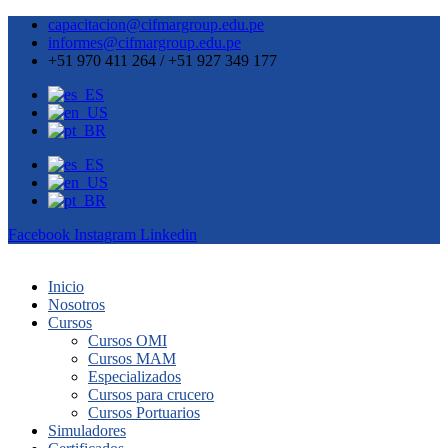
capacitacion@cifmargroup.edu.pe
informes@cifmargroup.edu.pe
+51 970 411 264 / +51 927 349 177
Facebook
Instagram
Linkedin
Inicio
Nosotros
Cursos
Cursos OMI
Cursos MAM
Especializados
Cursos para crucero
Cursos Portuarios
Simuladores