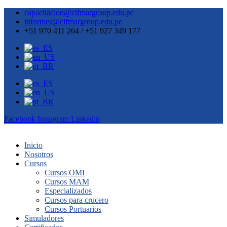
capacitacion@cifmargroup.edu.pe
informes@cifmargroup.edu.pe
+51 970 411 264 / +51 927 349 177
Facebook
Instagram
Linkedin
Inicio
Nosotros
Cursos
Cursos OMI
Cursos MAM
Especializados
Cursos para crucero
Cursos Portuarios
Simuladores