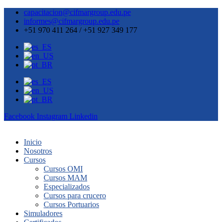
capacitacion@cifmargroup.edu.pe
informes@cifmargroup.edu.pe
+51 970 411 264 / +51 927 349 177
Facebook
Instagram
Linkedin
Inicio
Nosotros
Cursos
Cursos OMI
Cursos MAM
Especializados
Cursos para crucero
Cursos Portuarios
Simuladores