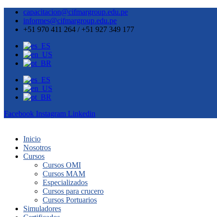
capacitacion@cifmargroup.edu.pe
informes@cifmargroup.edu.pe
+51 970 411 264 / +51 927 349 177
Facebook
Instagram
Linkedin
Inicio
Nosotros
Cursos
Cursos OMI
Cursos MAM
Especializados
Cursos para crucero
Cursos Portuarios
Simuladores