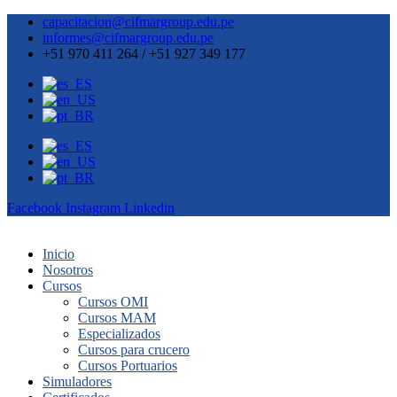
capacitacion@cifmargroup.edu.pe
informes@cifmargroup.edu.pe
+51 970 411 264 / +51 927 349 177
Facebook
Instagram
Linkedin
Inicio
Nosotros
Cursos
Cursos OMI
Cursos MAM
Especializados
Cursos para crucero
Cursos Portuarios
Simuladores