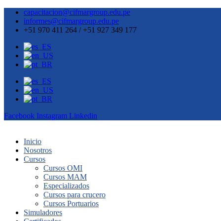
capacitacion@cifmargroup.edu.pe
informes@cifmargroup.edu.pe
+51 970 411 264 / +51 927 349 177
Facebook
Instagram
Linkedin
Inicio
Nosotros
Cursos
Cursos OMI
Cursos MAM
Especializados
Cursos para crucero
Cursos Portuarios
Simuladores