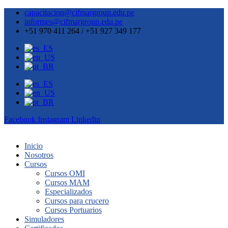
capacitacion@cifmargroup.edu.pe
informes@cifmargroup.edu.pe
+51 970 411 264 / +51 927 349 177
Facebook
Instagram
Linkedin
Inicio
Nosotros
Cursos
Cursos OMI
Cursos MAM
Especializados
Cursos para crucero
Cursos Portuarios
Simuladores