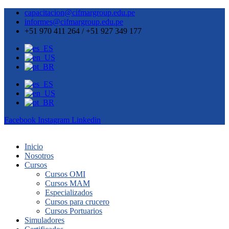
capacitacion@cifmargroup.edu.pe
informes@cifmargroup.edu.pe
+51 970 411 264 / +51 927 349 177
Facebook
Instagram
Linkedin
Inicio
Nosotros
Cursos
Cursos OMI
Cursos MAM
Especializados
Cursos para crucero
Cursos Portuarios
Simuladores