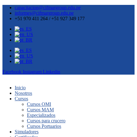
capacitacion@cifmargroup.edu.pe
informes@cifmargroup.edu.pe
+51 970 411 264 / +51 927 349 177
Facebook
Instagram
Linkedin
Inicio
Nosotros
Cursos
Cursos OMI
Cursos MAM
Especializados
Cursos para crucero
Cursos Portuarios
Simuladores