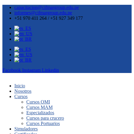
capacitacion@cifmargroup.edu.pe
informes@cifmargroup.edu.pe
+51 970 411 264 / +51 927 349 177
Facebook
Instagram
Linkedin
Inicio
Nosotros
Cursos
Cursos OMI
Cursos MAM
Especializados
Cursos para crucero
Cursos Portuarios
Simuladores