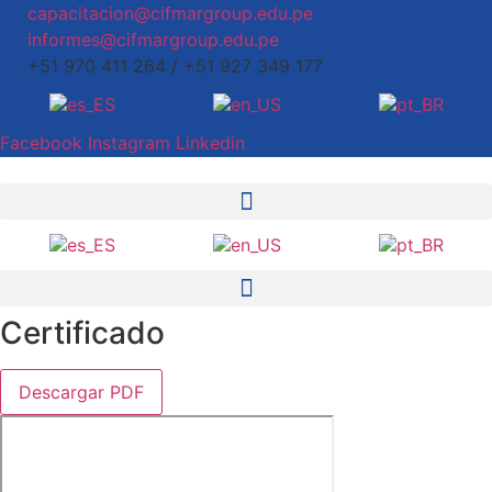
capacitacion@cifmargroup.edu.pe
informes@cifmargroup.edu.pe
+51 970 411 264 / +51 927 349 177
Facebook
Instagram
Linkedin
Certificado
Descargar PDF