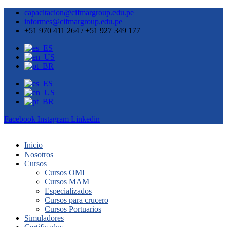
capacitacion@cifmargroup.edu.pe
informes@cifmargroup.edu.pe
+51 970 411 264 / +51 927 349 177
Facebook
Instagram
Linkedin
Inicio
Nosotros
Cursos
Cursos OMI
Cursos MAM
Especializados
Cursos para crucero
Cursos Portuarios
Simuladores