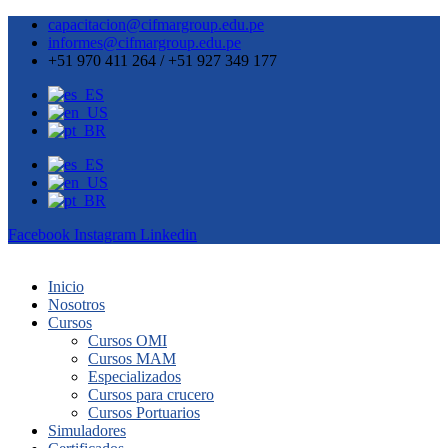
capacitacion@cifmargroup.edu.pe
informes@cifmargroup.edu.pe
+51 970 411 264 / +51 927 349 177
Facebook
Instagram
Linkedin
Inicio
Nosotros
Cursos
Cursos OMI
Cursos MAM
Especializados
Cursos para crucero
Cursos Portuarios
Simuladores