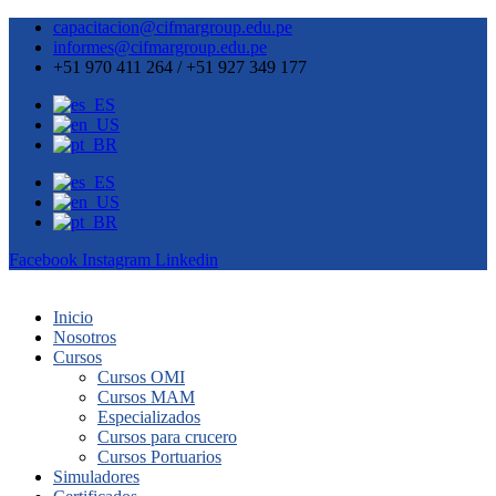
capacitacion@cifmargroup.edu.pe
informes@cifmargroup.edu.pe
+51 970 411 264 / +51 927 349 177
Facebook
Instagram
Linkedin
Inicio
Nosotros
Cursos
Cursos OMI
Cursos MAM
Especializados
Cursos para crucero
Cursos Portuarios
Simuladores