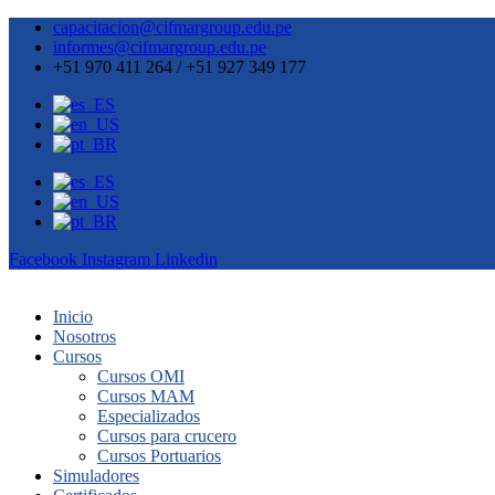
capacitacion@cifmargroup.edu.pe
informes@cifmargroup.edu.pe
+51 970 411 264 / +51 927 349 177
Facebook
Instagram
Linkedin
Inicio
Nosotros
Cursos
Cursos OMI
Cursos MAM
Especializados
Cursos para crucero
Cursos Portuarios
Simuladores