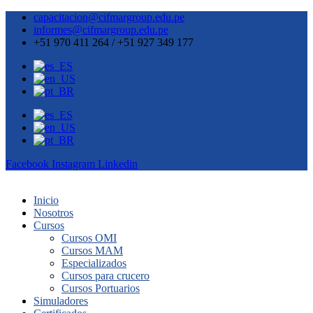
capacitacion@cifmargroup.edu.pe
informes@cifmargroup.edu.pe
+51 970 411 264 / +51 927 349 177
Facebook
Instagram
Linkedin
Inicio
Nosotros
Cursos
Cursos OMI
Cursos MAM
Especializados
Cursos para crucero
Cursos Portuarios
Simuladores