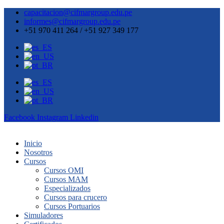
capacitacion@cifmargroup.edu.pe
informes@cifmargroup.edu.pe
+51 970 411 264 / +51 927 349 177
Facebook
Instagram
Linkedin
Inicio
Nosotros
Cursos
Cursos OMI
Cursos MAM
Especializados
Cursos para crucero
Cursos Portuarios
Simuladores