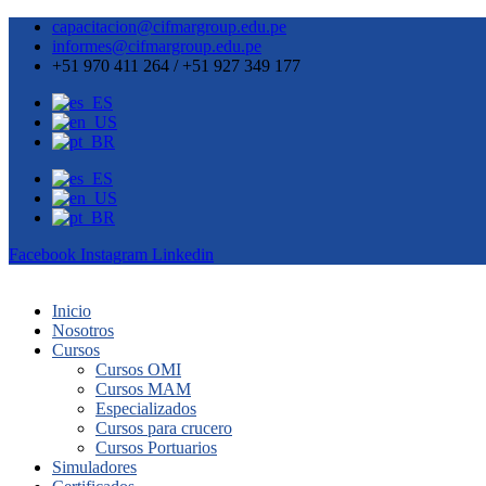
capacitacion@cifmargroup.edu.pe
informes@cifmargroup.edu.pe
+51 970 411 264 / +51 927 349 177
Facebook
Instagram
Linkedin
Inicio
Nosotros
Cursos
Cursos OMI
Cursos MAM
Especializados
Cursos para crucero
Cursos Portuarios
Simuladores