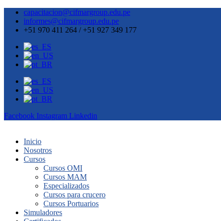
capacitacion@cifmargroup.edu.pe
informes@cifmargroup.edu.pe
+51 970 411 264 / +51 927 349 177
Facebook
Instagram
Linkedin
Inicio
Nosotros
Cursos
Cursos OMI
Cursos MAM
Especializados
Cursos para crucero
Cursos Portuarios
Simuladores