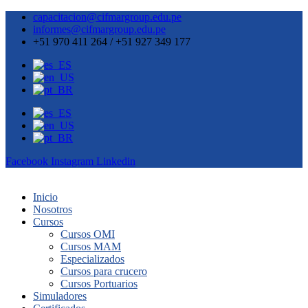
capacitacion@cifmargroup.edu.pe
informes@cifmargroup.edu.pe
+51 970 411 264 / +51 927 349 177
Facebook
Instagram
Linkedin
Inicio
Nosotros
Cursos
Cursos OMI
Cursos MAM
Especializados
Cursos para crucero
Cursos Portuarios
Simuladores