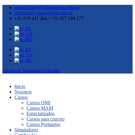
capacitacion@cifmargroup.edu.pe
informes@cifmargroup.edu.pe
+51 970 411 264 / +51 927 349 177
Facebook
Instagram
Linkedin
Inicio
Nosotros
Cursos
Cursos OMI
Cursos MAM
Especializados
Cursos para crucero
Cursos Portuarios
Simuladores