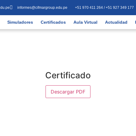
edu.pe
informes@cifmargroup.edu.pe
+51 970 411 264 / +51 927 349 177
Simuladores
Certificados
Aula Virtual
Actualidad
Certificado
Descargar PDF