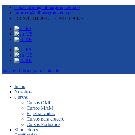
capacitacion@cifmargroup.edu.pe
informes@cifmargroup.edu.pe
+51 970 411 264 / +51 927 349 177
Facebook
Instagram
Linkedin
Inicio
Nosotros
Cursos
Cursos OMI
Cursos MAM
Especializados
Cursos para crucero
Cursos Portuarios
Simuladores