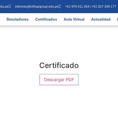
edu.pe
informes@cifmargroup.edu.pe
+51 970 411 264 / +51 927 349 177
Simuladores
Certificados
Aula Virtual
Actualidad
Certificado
Descargar PDF