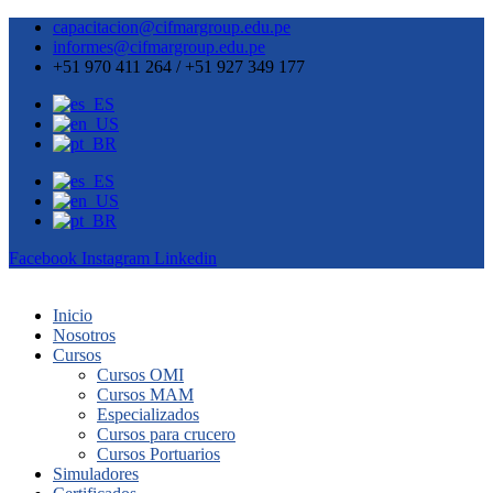
capacitacion@cifmargroup.edu.pe
informes@cifmargroup.edu.pe
+51 970 411 264 / +51 927 349 177
Facebook
Instagram
Linkedin
Inicio
Nosotros
Cursos
Cursos OMI
Cursos MAM
Especializados
Cursos para crucero
Cursos Portuarios
Simuladores