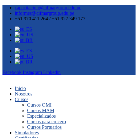
capacitacion@cifmargroup.edu.pe
informes@cifmargroup.edu.pe
+51 970 411 264 / +51 927 349 177
Facebook
Instagram
Linkedin
Inicio
Nosotros
Cursos
Cursos OMI
Cursos MAM
Especializados
Cursos para crucero
Cursos Portuarios
Simuladores