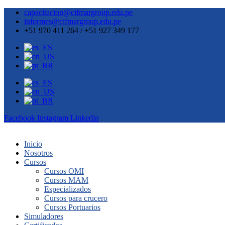
capacitacion@cifmargroup.edu.pe
informes@cifmargroup.edu.pe
+51 970 411 264 / +51 927 349 177
Facebook
Instagram
Linkedin
Inicio
Nosotros
Cursos
Cursos OMI
Cursos MAM
Especializados
Cursos para crucero
Cursos Portuarios
Simuladores