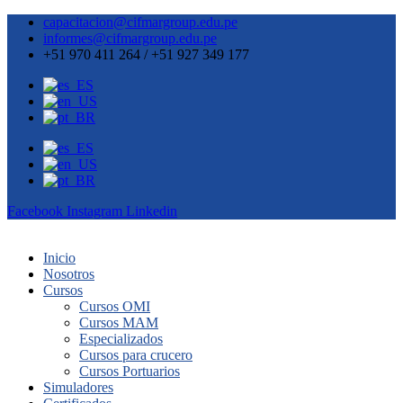
capacitacion@cifmargroup.edu.pe
informes@cifmargroup.edu.pe
+51 970 411 264 / +51 927 349 177
Facebook
Instagram
Linkedin
Inicio
Nosotros
Cursos
Cursos OMI
Cursos MAM
Especializados
Cursos para crucero
Cursos Portuarios
Simuladores