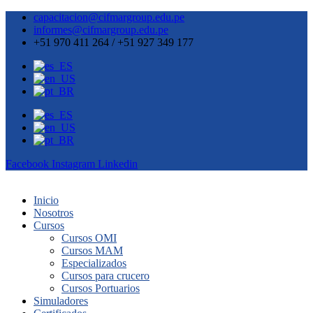
capacitacion@cifmargroup.edu.pe
informes@cifmargroup.edu.pe
+51 970 411 264 / +51 927 349 177
Facebook
Instagram
Linkedin
Inicio
Nosotros
Cursos
Cursos OMI
Cursos MAM
Especializados
Cursos para crucero
Cursos Portuarios
Simuladores