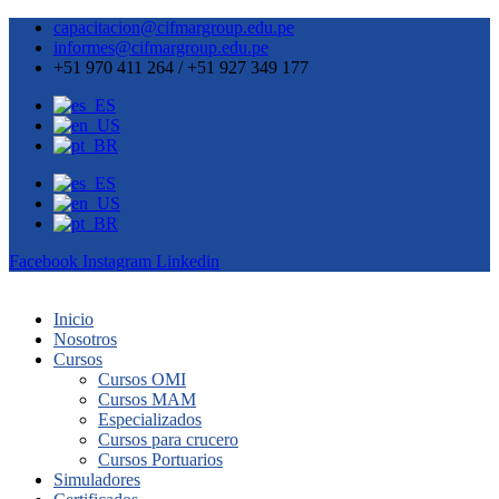
capacitacion@cifmargroup.edu.pe
informes@cifmargroup.edu.pe
+51 970 411 264 / +51 927 349 177
Facebook
Instagram
Linkedin
Inicio
Nosotros
Cursos
Cursos OMI
Cursos MAM
Especializados
Cursos para crucero
Cursos Portuarios
Simuladores