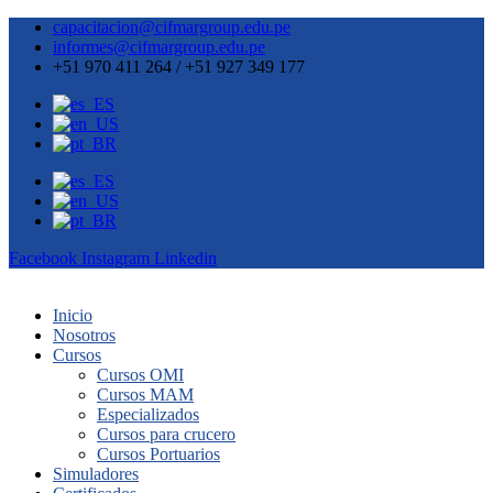
capacitacion@cifmargroup.edu.pe
informes@cifmargroup.edu.pe
+51 970 411 264 / +51 927 349 177
Facebook
Instagram
Linkedin
Inicio
Nosotros
Cursos
Cursos OMI
Cursos MAM
Especializados
Cursos para crucero
Cursos Portuarios
Simuladores